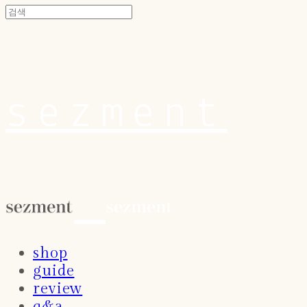
sezment
shop
guide
review
q&a