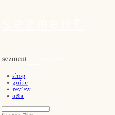
sezment
shop
guide
review
q&a