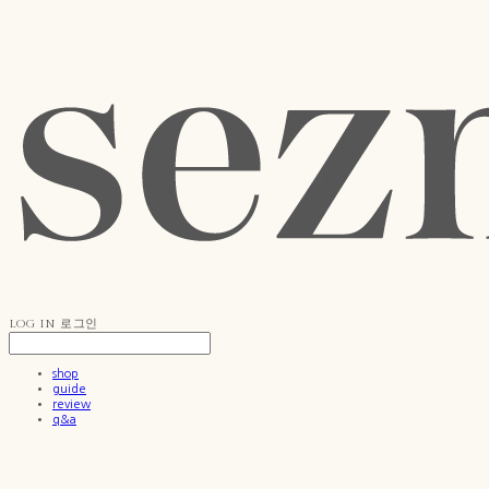
LOG IN
로그인
shop
guide
review
q&a