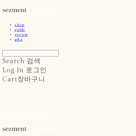
shop
guide
review
q&a
Search
검색
Log In
로그인
Cart
장바구니
sezment