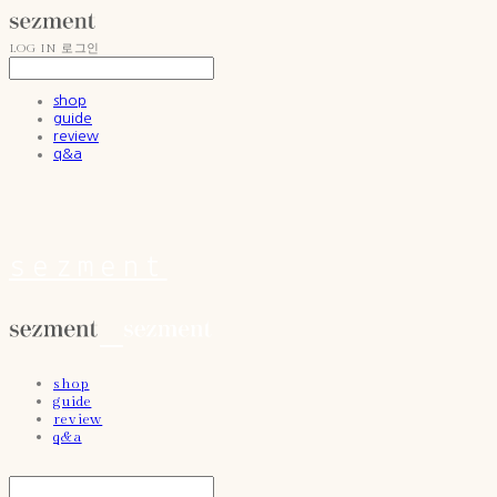
LOG IN
로그인
shop
guide
review
q&a
sezment
shop
guide
review
q&a