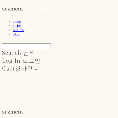
shop
guide
review
q&a
Search
검색
Log In
로그인
Cart
장바구니
sezment