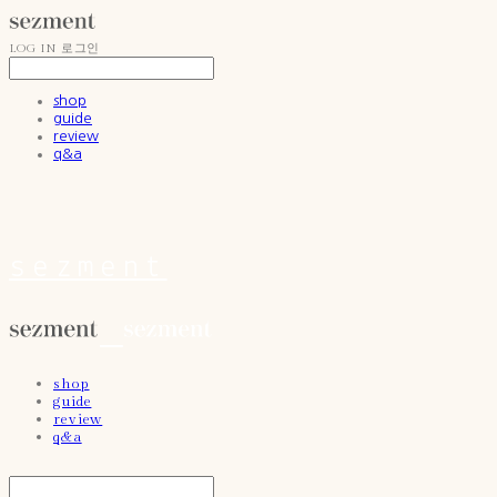
LOG IN
로그인
shop
guide
review
q&a
sezment
shop
guide
review
q&a