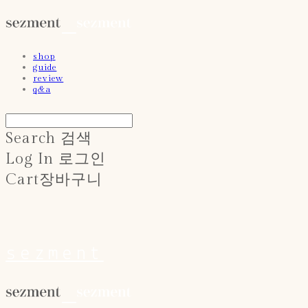
shop
guide
review
q&a
Search
검색
Log In
로그인
Cart
장바구니
sezment