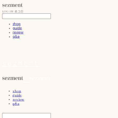
LOG IN
로그인
shop
guide
review
q&a
sezment
shop
guide
review
q&a