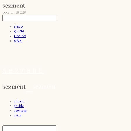
LOG IN
로그인
shop
guide
review
q&a
sezment
shop
guide
review
q&a