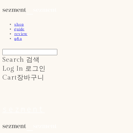
shop
guide
review
q&a
Search
검색
Log In
로그인
Cart
장바구니
sezment