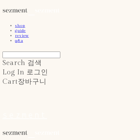
shop
guide
review
q&a
Search
검색
Log In
로그인
Cart
장바구니
sezment