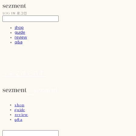
LOG IN
로그인
shop
guide
review
q&a
sezment
shop
guide
review
q&a