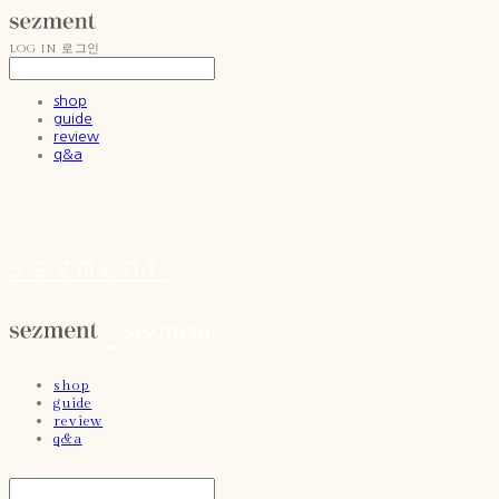
LOG IN
로그인
shop
guide
review
q&a
sezment
shop
guide
review
q&a