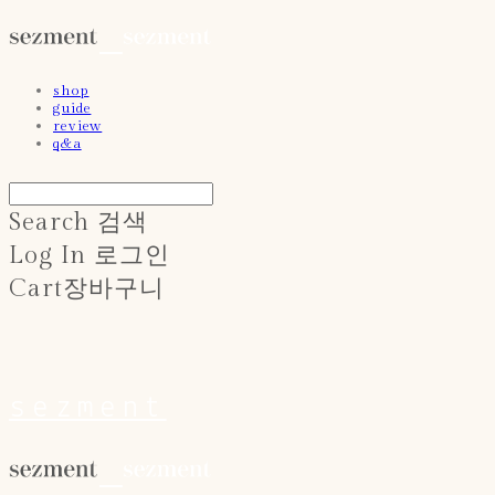
shop
guide
review
q&a
Search
검색
Log In
로그인
Cart
장바구니
sezment