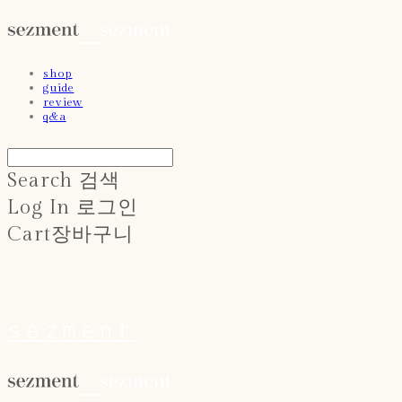
shop
guide
review
q&a
Search
검색
Log In
로그인
Cart
장바구니
sezment