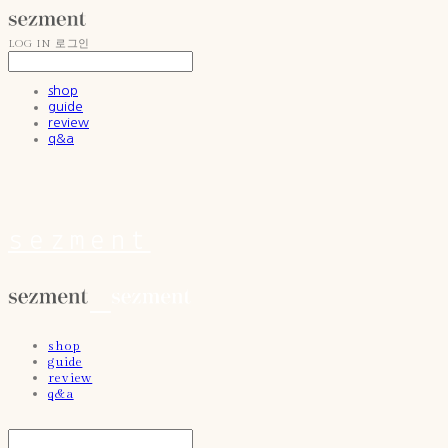
LOG IN
로그인
shop
guide
review
q&a
sezment
shop
guide
review
q&a