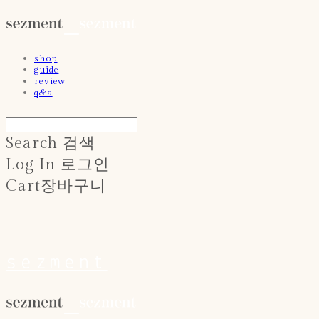
shop
guide
review
q&a
Search
검색
Log In
로그인
Cart
장바구니
sezment