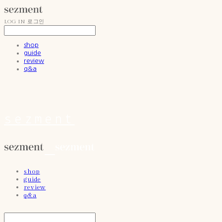
LOG IN
로그인
shop
guide
review
q&a
sezment
shop
guide
review
q&a