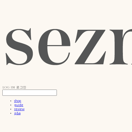
LOG IN
로그인
shop
guide
review
q&a