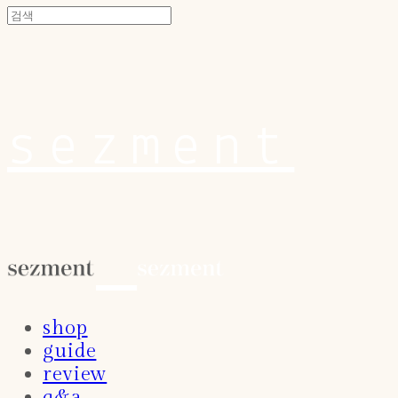
sezment
shop
guide
review
q&a