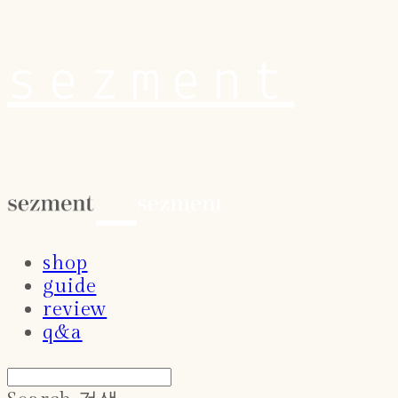
sezment
shop
guide
review
q&a