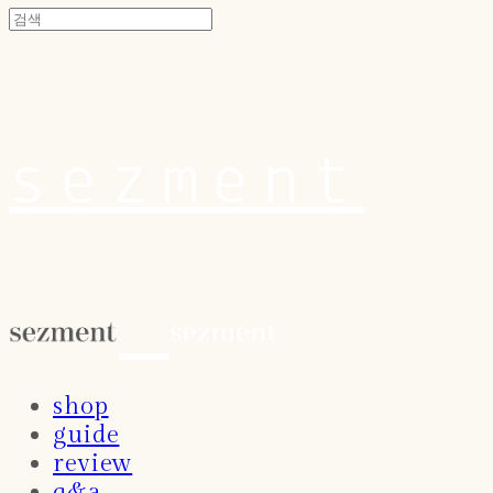
sezment
shop
guide
review
q&a