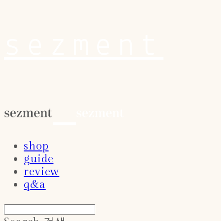
sezment
shop
guide
review
q&a