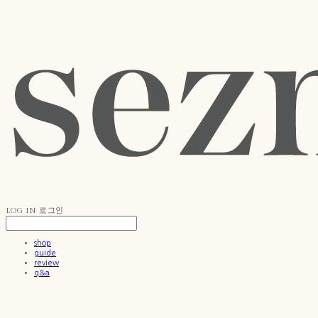
LOG IN
로그인
shop
guide
review
q&a